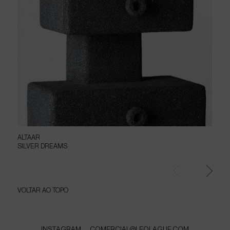
ALTAAR
CA
SILVER DREAMS
SI
VOLTAR
AO
TOPO
INSTAGRAM
COMERCIAL@LEOLAGUE.COM