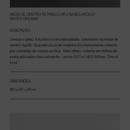
MESA
DE
CENTRO
RETANGULAR
2
BASES
APOLLO
SILVER
DREAMS
DESCRIÇÃO
Leveza e peso, futurismo e ancestralidade, coexistem na mesa de
centro Apollo. Sua estrutura de madeira foi inteiramente coberta
por camadas de massa acrílica. Além disso, coberta em folhas de
prata aplicadas manualmente – entre 600 e 1.400 folhas. One of
kind.
DIMENSÕES
180 x 90 x 27cm